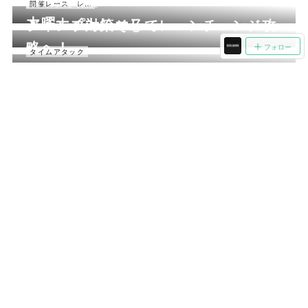
2017.10.13 03:30
開催レース レポート
2017.10.12 03:00
木曜ナイトレース
ジャンプ対策そしてレーンチェンジ攻
略へ！
フォロー
2017.10.11 03:30
タイムアタック
タイムアタック
2017.10.10 03:30
開催レース レポート
ENTRY CUP10月
2017.10.07 03:30
タイムアタック
タイムアタック
2017.10.06 03:30
開催レース レポート
木曜ナイトレース
2017.10.04 03:30
お知らせ
メディア掲載情報
2017.10.03 03:30
タイムアタック
2017.10.01 03:30
スタッフ日記・にゃ〜
タイムアタック9月
ラウディーブル（FM-A）を作る
《3.5》
Copyright ©
2026
ミニ四駆バーDRIBAR 池袋
.