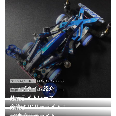
2017.10.17 03:30
マシン紹介・解説
トップタイム紹介
2017.10.16 03:30
開催レース レポート
サテライトレース
2017.10.15 05:30
お知らせ
今晩はJCサテライト！
2017.10.14 03:30
お知らせ
JC東京サテライト