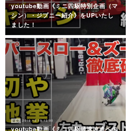
youtube動画《ミニ四駆特別企画（マ
シン）・ジプニー紹介》をUPいたし
ました！
2019.12.19 13:00
研究
youtube動画《ミニ四駆最速改造への