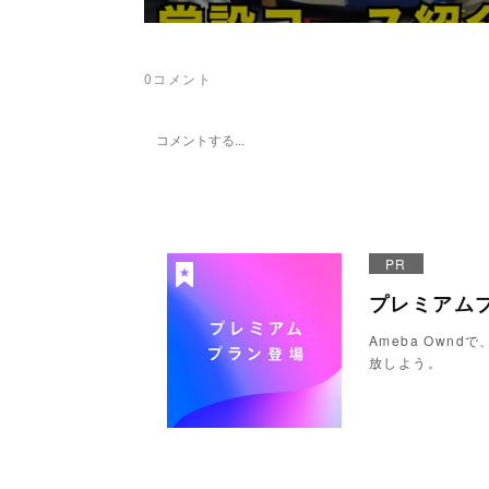
0
コメント
PR
プレミアム
Ameba Ow
放しよう。