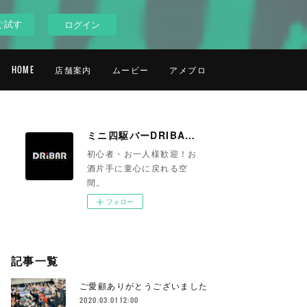
ぐ試す
ログイン
HOME
店舗案内
ムービー
アメブロ
ミニ四駆バーDRIBAR 池袋
初心者・お一人様歓迎！お
酒片手に童心に戻れる空
間。
フォロー
記事一覧
ご愛顧ありがとうございました
2020.03.01 12:00