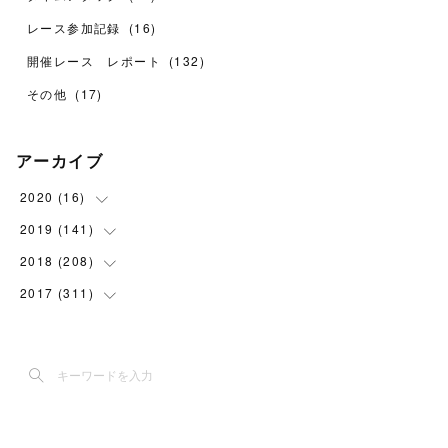
レース参加記録
(
16
)
開催レース レポート
(
132
)
その他
(
17
)
アーカイブ
2020
(
16
)
2019
(
141
(
1
)
)
(
6
)
2018
(
208
(
24
)
)
(
9
)
(
38
)
2017
(
311
(
11
)
)
(
18
)
(
2
)
(
30
)
(
8
)
(
1
)
(
30
)
(
15
)
(
5
)
(
24
)
(
7
)
(
14
)
(
25
)
(
9
)
(
22
)