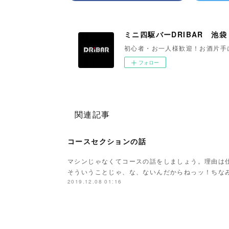
ミニ四駆バーDRIBAR 池袋
初心者・お一人様歓迎！お酒片手
フォロー
関連記事
コースセクションの話
マシンじゃなくてコースの話をしましょう。理由は
そういうことじゃ、な、ないんだからねっッ！ちな
2019.12.08 01:16