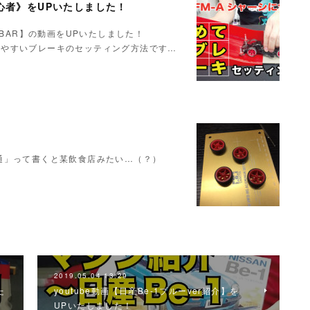
初心者》をUPいたしました！
IBAR】の動画をUPいたしました！
でもわかりやすいブレーキのセッティング方法です…
通」って書くと某飲食店みたい…（？）
2019.05.04 13:29
た
youtube動画【日産Be-1ブルーver紹介】を
UPいたしました！