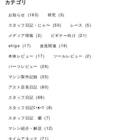
カテゴリ
お知らせ
(
163
)
研究
(
3
)
スタッフ日記・にゃ〜
(
50
)
レース
(
5
)
メディア情報
(
2
)
ビギナー向け
(
21
)
shige
(
17
)
改造関連
(
19
)
本体レビュー
(
17
)
ツールレビュー
(
2
)
パーツレビュー
(
26
)
マシン製作記録
(
35
)
アスト店長日記
(
80
)
スタッフ日記
(
68
)
スタッフ日記ʕ•ᴥ•ʔ
(
8
)
スタッフ日記 蘭
(
7
)
マシン紹介・解説
(
12
)
タイムアタック
(
71
)