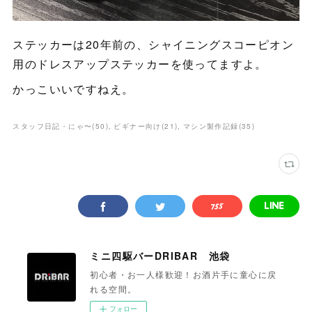
ステッカーは20年前の、シャイニングスコーピオン
用のドレスアップステッカーを使ってますよ。
かっこいいですねえ。
スタッフ日記・にゃ〜
(
50
)
ビギナー向け
(
21
)
マシン製作記録
(
35
)
ミニ四駆バーDRIBAR 池袋
初心者・お一人様歓迎！お酒片手に童心に戻
れる空間。
フォロー