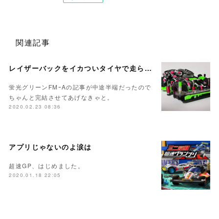
関連記事
レイザーバックをイカついタイヤで走らせたいや
蛍光グリーンFMｰAの記事が中途半端だったので
ちゃんと完結させてあげなきゃと。
2020.02.23 08:36
アプリじゃないのよ涙は
超速GP、はじめました。
2020.01.18 22:05