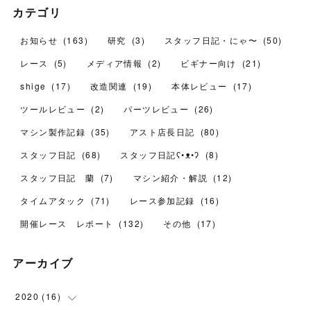
カテゴリ
お知らせ
(
163
)
研究
(
3
)
スタッフ日記・にゃ〜
(
50
)
レース
(
5
)
メディア情報
(
2
)
ビギナー向け
(
21
)
shige
(
17
)
改造関連
(
19
)
本体レビュー
(
17
)
ツールレビュー
(
2
)
パーツレビュー
(
26
)
マシン製作記録
(
35
)
アスト店長日記
(
80
)
スタッフ日記
(
68
)
スタッフ日記ʕ•ᴥ•ʔ
(
8
)
スタッフ日記 蘭
(
7
)
マシン紹介・解説
(
12
)
タイムアタック
(
71
)
レース参加記録
(
16
)
開催レース レポート
(
132
)
その他
(
17
)
アーカイブ
2020
(
16
)