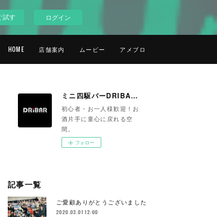
ぐ試す
ログイン
HOME
店舗案内
ムービー
アメブロ
ミニ四駆バーDRIBAR 池袋
初心者・お一人様歓迎！お
酒片手に童心に戻れる空
間。
フォロー
記事一覧
ご愛顧ありがとうございました
2020.03.01 12:00