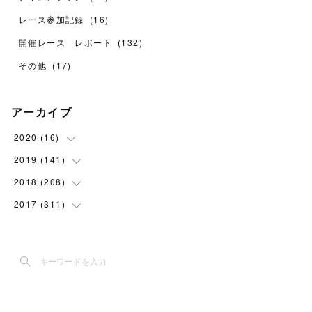
レース参加記録
(
16
)
開催レース レポート
(
132
)
その他
(
17
)
アーカイブ
2020
(
16
)
2019
(
141
(
1
)
)
(
6
)
2018
(
208
(
24
)
)
(
9
)
(
38
)
2017
(
311
(
11
)
)
(
18
)
(
2
)
(
30
)
(
8
)
(
1
)
(
30
)
(
15
)
(
5
)
(
24
)
(
7
)
(
14
)
(
25
)
(
9
)
(
22
)