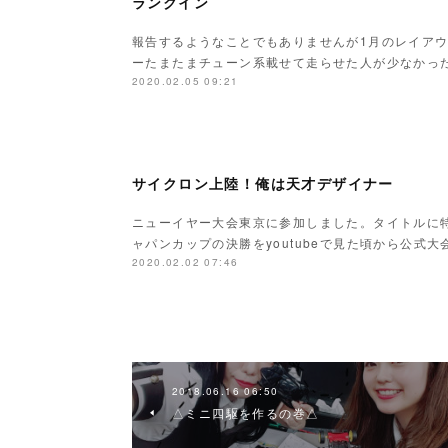
ランクイン
報告するようなことでもありませんが1月のレイア
ーたまたまチューン系載せて走らせた人が少なかっ
2020.02.05 09:21
サイクロン上陸！俺は天才デザイナー
ニューイヤー大会東京に参加しました。タイトルに
ャパンカップの決勝をyoutubeで見た頃から公式
2020.02.02 07:46
2018.06.16 06:50
△ミニ四駆を作るの巻△