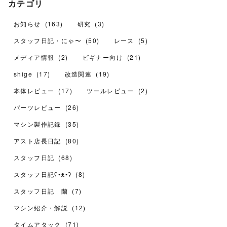
カテゴリ
お知らせ
(
163
)
研究
(
3
)
スタッフ日記・にゃ〜
(
50
)
レース
(
5
)
メディア情報
(
2
)
ビギナー向け
(
21
)
shige
(
17
)
改造関連
(
19
)
本体レビュー
(
17
)
ツールレビュー
(
2
)
パーツレビュー
(
26
)
マシン製作記録
(
35
)
アスト店長日記
(
80
)
スタッフ日記
(
68
)
スタッフ日記ʕ•ᴥ•ʔ
(
8
)
スタッフ日記 蘭
(
7
)
マシン紹介・解説
(
12
)
タイムアタック
(
71
)