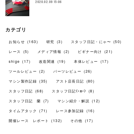
2020.02.09 15:06
カテゴリ
お知らせ
(
163
)
研究
(
3
)
スタッフ日記・にゃ〜
(
50
)
レース
(
5
)
メディア情報
(
2
)
ビギナー向け
(
21
)
shige
(
17
)
改造関連
(
19
)
本体レビュー
(
17
)
ツールレビュー
(
2
)
パーツレビュー
(
26
)
マシン製作記録
(
35
)
アスト店長日記
(
80
)
スタッフ日記
(
68
)
スタッフ日記ʕ•ᴥ•ʔ
(
8
)
スタッフ日記 蘭
(
7
)
マシン紹介・解説
(
12
)
タイムアタック
(
71
)
レース参加記録
(
16
)
開催レース レポート
(
132
)
その他
(
17
)