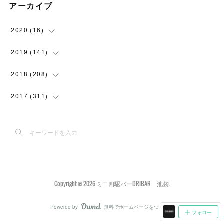
アーカイブ
2020
(
16
)
(
1
)
2019
(
141
)
(
6
)
(
24
)
2018
(
208
)
(
9
)
(
38
)
(
11
)
2017
(
311
)
(
18
)
(
2
)
(
30
)
(
8
)
(
1
)
(
30
)
(
15
)
(
5
)
(
24
)
(
7
)
(
14
)
(
25
)
Copyright ©
2026
ミニ四駆バーDRIBAR 池袋
.
(
9
)
(
22
)
(
32
)
Powered by
無料でホームページをつくろう
AmebaOwnd
フォロー
(
7
)
(
21
)
(
33
)