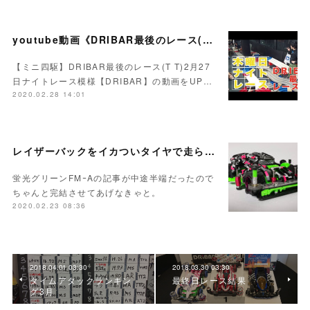
youtube動画《DRIBAR最後のレース(T T)2月27日ナイトレース模様》をUPいたしました！
【ミニ四駆】DRIBAR最後のレース(T T)2月27
日ナイトレース模様【DRIBAR】の動画をUP…
2020.02.28 14:01
レイザーバックをイカついタイヤで走らせたいや
蛍光グリーンFMｰAの記事が中途半端だったので
ちゃんと完結させてあげなきゃと。
2020.02.23 08:36
2018.04.01 03:30
2018.03.30 03:30
タイムアタックランキン
最終日レース結果
グ3月