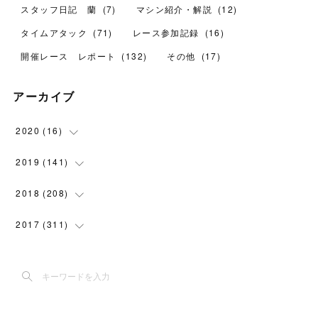
スタッフ日記 蘭
(
7
)
マシン紹介・解説
(
12
)
タイムアタック
(
71
)
レース参加記録
(
16
)
開催レース レポート
(
132
)
その他
(
17
)
アーカイブ
2020
(
16
)
(
1
)
2019
(
141
)
(
6
)
(
24
)
2018
(
208
)
(
9
)
(
38
)
(
11
)
2017
(
311
)
(
18
)
(
2
)
(
30
)
(
8
)
(
1
)
(
30
)
(
15
)
(
5
)
(
24
)