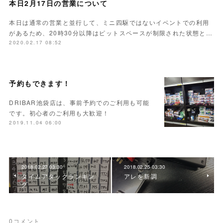
本日2月17日の営業について
本日は通常の営業と並行して、ミニ四駆ではないイベントでの利用
があるため、20時30分以降はピットスペースが制限された状態と…
2020.02.17 08:52
予約もできます！
DRIBAR池袋店は、事前予約でのご利用も可能
です。初心者のご利用も大歓迎！
2019.11.04 06:00
2018.02.27 03:30
2018.02.25 03:30
タイムアタックランキン
アレを新調
グ
0
コメント