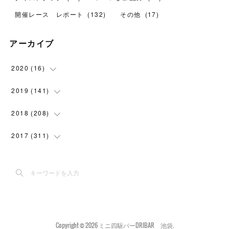
開催レース レポート
(
132
)
その他
(
17
)
アーカイブ
2020
(
16
)
(
1
)
2019
(
141
)
(
6
)
(
24
)
2018
(
208
)
(
9
)
(
38
)
(
11
)
2017
(
311
)
(
18
)
(
2
)
(
30
)
(
8
)
(
1
)
(
30
)
(
15
)
(
5
)
(
24
)
(
7
)
(
14
)
(
25
)
Copyright ©
2026
ミニ四駆バーDRIBAR 池袋
.