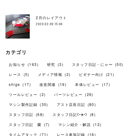
2月のレイアウト
2020.02.09 15:06
カテゴリ
お知らせ
(
163
)
研究
(
3
)
スタッフ日記・にゃ〜
(
50
)
レース
(
5
)
メディア情報
(
2
)
ビギナー向け
(
21
)
shige
(
17
)
改造関連
(
19
)
本体レビュー
(
17
)
ツールレビュー
(
2
)
パーツレビュー
(
26
)
マシン製作記録
(
35
)
アスト店長日記
(
80
)
スタッフ日記
(
68
)
スタッフ日記ʕ•ᴥ•ʔ
(
8
)
スタッフ日記 蘭
(
7
)
マシン紹介・解説
(
12
)
タイムアタック
(
71
)
レース参加記録
(
16
)