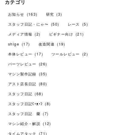
カテゴリ
お知らせ
(
163
)
研究
(
3
)
スタッフ日記・にゃ〜
(
50
)
レース
(
5
)
メディア情報
(
2
)
ビギナー向け
(
21
)
shige
(
17
)
改造関連
(
19
)
本体レビュー
(
17
)
ツールレビュー
(
2
)
パーツレビュー
(
26
)
マシン製作記録
(
35
)
アスト店長日記
(
80
)
スタッフ日記
(
68
)
スタッフ日記ʕ•ᴥ•ʔ
(
8
)
スタッフ日記 蘭
(
7
)
マシン紹介・解説
(
12
)
タイムアタック
(
71
)