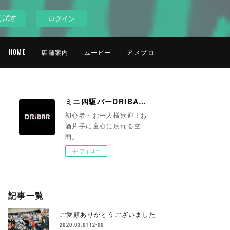
ぐ試す
ログイン
HOME
店舗案内
ムービー
アメブロ
ミニ四駆バーDRIBAR 池袋
初心者・お一人様歓迎！お
酒片手に童心に戻れる空
間。
フォロー
記事一覧
ご愛顧ありがとうございました
2020.03.01 12:00