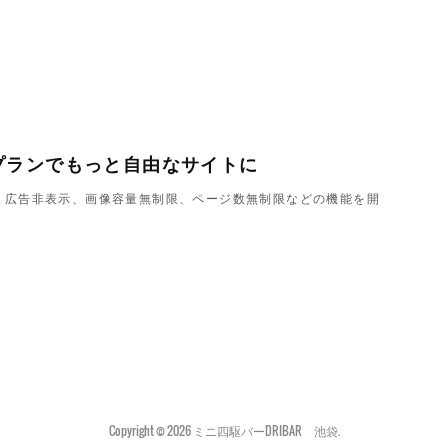
プランでもっと自由なサイトに
ndで、広告非表示、画像容量無制限、ページ数無制限などの機能を開
Copyright ©
2026
ミニ四駆バーDRIBAR 池袋
.