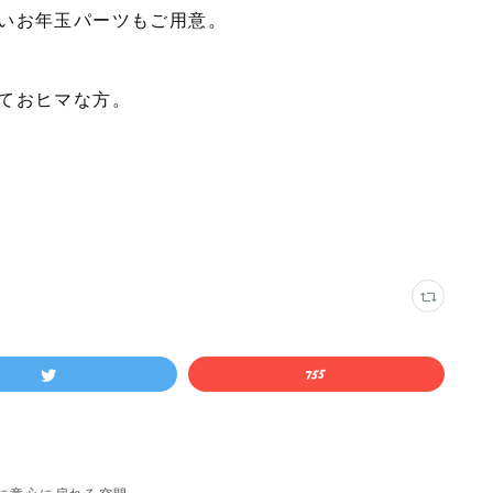
いお年玉パーツもご用意。
ておヒマな方。
に童心に戻れる空間。