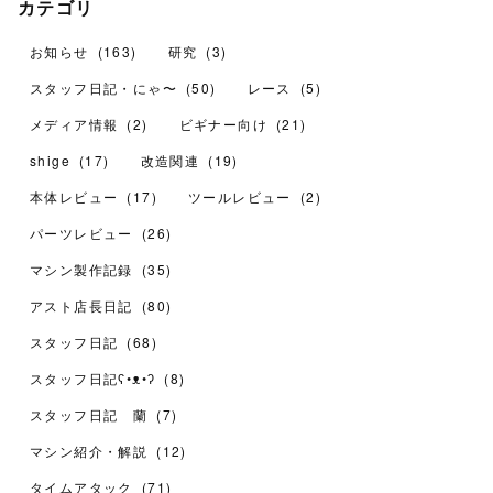
カテゴリ
お知らせ
(
163
)
研究
(
3
)
スタッフ日記・にゃ〜
(
50
)
レース
(
5
)
メディア情報
(
2
)
ビギナー向け
(
21
)
shige
(
17
)
改造関連
(
19
)
本体レビュー
(
17
)
ツールレビュー
(
2
)
パーツレビュー
(
26
)
マシン製作記録
(
35
)
アスト店長日記
(
80
)
スタッフ日記
(
68
)
スタッフ日記ʕ•ᴥ•ʔ
(
8
)
スタッフ日記 蘭
(
7
)
マシン紹介・解説
(
12
)
タイムアタック
(
71
)