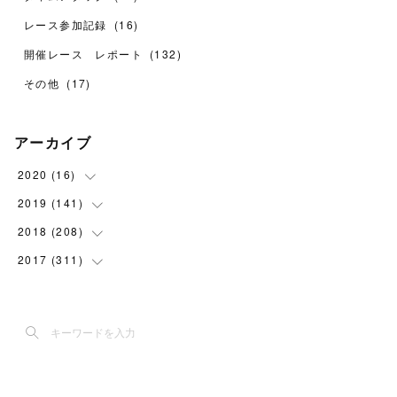
レース参加記録
(
16
)
開催レース レポート
(
132
)
その他
(
17
)
アーカイブ
2020
(
16
)
2019
(
141
(
1
)
)
(
6
)
2018
(
208
(
24
)
)
(
9
)
(
38
)
2017
(
311
(
11
)
)
(
18
)
(
2
)
(
30
)
(
8
)
(
1
)
(
30
)
(
15
)
(
5
)
(
24
)
(
7
)
(
14
)
(
25
)
(
9
)
(
22
)