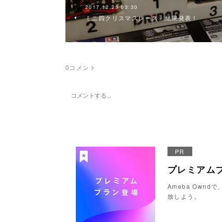
2017.12.25 03:30
ミニ四クリスマスレース！結果発表！
0
コメント
PR
プレミアム
Ameba Ow
放しよう。