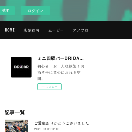
ぐ試す
ログイン
HOME
店舗案内
ムービー
アメブロ
ミニ四駆バーDRIBAR 池袋
初心者・お一人様歓迎！お
酒片手に童心に戻れる空
間。
フォロー
記事一覧
ご愛顧ありがとうございました
2020.03.01 12:00