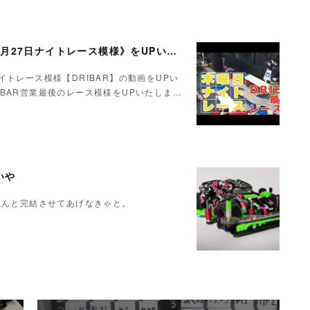
youtube動画《DRIBAR最後のレース(T T)2月27日ナイトレース模様》をUPいたしました！
ナイトレース模様【DRIBAR】の動画をUPい
+DRIBAR営業最後のレース模様をUPいたしま…
いや
ゃんと完結させてあげなきゃと。