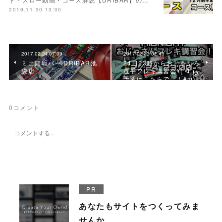
2019.11.30 13:00
2017.02.24 07:09
2017.02.23 02:45
ミニ四駆バー DRIBAR池
24日23時からおじゃぷろ
袋店
選手フレキ講習会٩( ᐛ )و
予習はこちらでー！#m…
0
コメント
PR
あなたもサイトをつくってみま
せんか