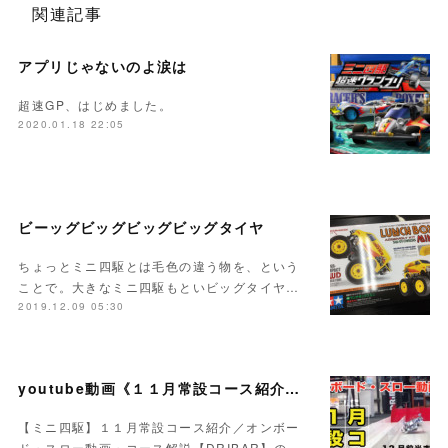
関連記事
アプリじゃないのよ涙は
超速GP、はじめました。
2020.01.18 22:05
ビーッグビッグビッグビッグタイヤ
ちょっとミニ四駆とは毛色の違う物を、という
ことで。大きなミニ四駆もといビッグタイヤ…
2019.12.09 05:30
youtube動画《１１月常設コース紹介／オンボード・スロー動画・コース解説》をUPいたしました！
【ミニ四駆】１１月常設コース紹介／オンボー
ド・スロー動画・コース解説【DRIBAR】の…