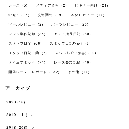
レース
(
5
)
メディア情報
(
2
)
ビギナー向け
(
21
)
shige
(
17
)
改造関連
(
19
)
本体レビュー
(
17
)
ツールレビュー
(
2
)
パーツレビュー
(
26
)
マシン製作記録
(
35
)
アスト店長日記
(
80
)
スタッフ日記
(
68
)
スタッフ日記ʕ•ᴥ•ʔ
(
8
)
スタッフ日記 蘭
(
7
)
マシン紹介・解説
(
12
)
タイムアタック
(
71
)
レース参加記録
(
16
)
開催レース レポート
(
132
)
その他
(
17
)
アーカイブ
2020
(
16
)
(
1
)
2019
(
141
)
(
6
)
(
24
)
2018
(
208
)