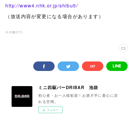
http://www4.nhk.or.jp/shibu5/
（放送内容が変更になる場合があります）
その他
(
17
)
ミニ四駆バーDRIBAR 池袋
初心者・お一人様歓迎！お酒片手に童心に戻
れる空間。
フォロー