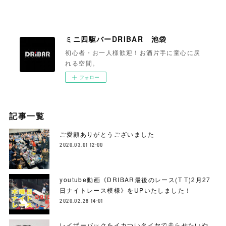
ミニ四駆バーDRIBAR 池袋
初心者・お一人様歓迎！お酒片手に童心に戻
れる空間。
フォロー
記事一覧
ご愛顧ありがとうございました
2020.03.01 12:00
youtube動画《DRIBAR最後のレース(T T)2月27
日ナイトレース模様》をUPいたしました！
2020.02.28 14:01
レイザーバックをイカついタイヤで走らせたいや