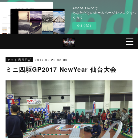
Ameba Owndで
あなただけのホームページやブログをつ
くろう
今すぐ試す
2017.02.20 05:00
アスト店長日記
ミニ四駆GP2017 NewYear 仙台大会