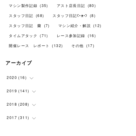
マシン製作記録
(
35
)
アスト店長日記
(
80
)
スタッフ日記
(
68
)
スタッフ日記ʕ•ᴥ•ʔ
(
8
)
スタッフ日記 蘭
(
7
)
マシン紹介・解説
(
12
)
タイムアタック
(
71
)
レース参加記録
(
16
)
開催レース レポート
(
132
)
その他
(
17
)
アーカイブ
2020
(
16
)
(
1
)
2019
(
141
)
(
6
)
(
24
)
2018
(
208
)
(
9
)
(
38
)
(
11
)
2017
(
311
)
(
18
)
(
2
)
(
30
)