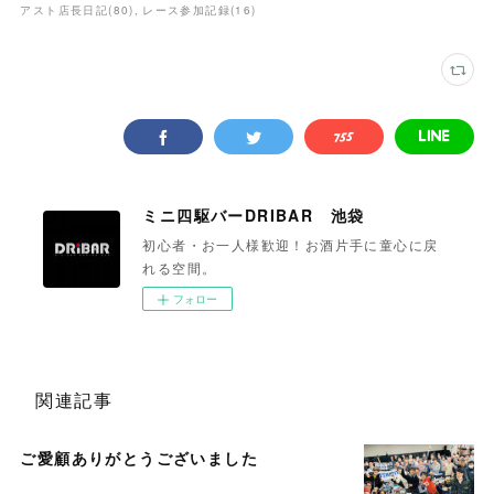
アスト店長日記
(
80
)
レース参加記録
(
16
)
ミニ四駆バーDRIBAR 池袋
初心者・お一人様歓迎！お酒片手に童心に戻
れる空間。
フォロー
関連記事
ご愛顧ありがとうございました